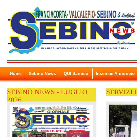
Home
Sebino News
QUI Sarnico
Inserisci Annuncio
SEBINO NEWS - LUGLIO
SERVIZI
2026