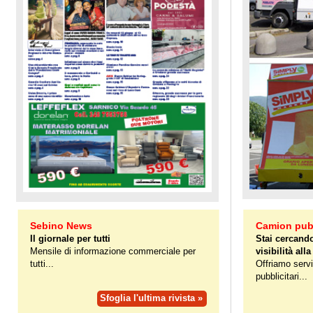
Sebino News
Camion pubb
Il giornale per tutti
Stai cercando
Mensile di informazione commerciale per
visibilità alla
tutti...
Offriamo servi
pubblicitari...
Sfoglia l'ultima rivista »